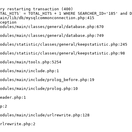
ry restarting transaction (400)

TAL_HITS` = TOTAL_HITS + 1 WHERE SEARCHER_ID='185' and D
ain/lib/db/mysqlcommonconnection.php:415

ception
